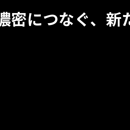
が濃密につなぐ、
新