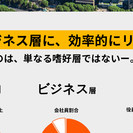
ジネス層に、効率的に
のは、単なる嗜好層ではないー
力
ビジネス
層