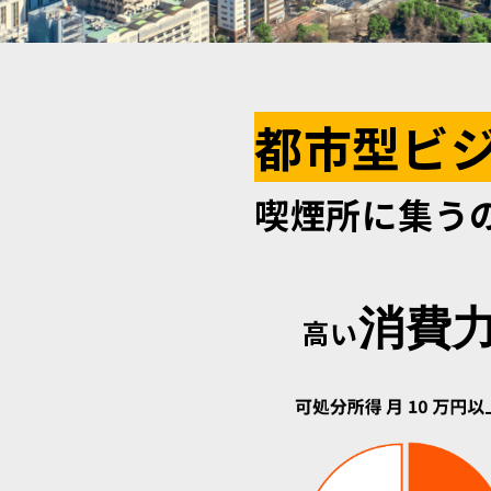
都市型ビ
喫煙所に集う
消費
高い