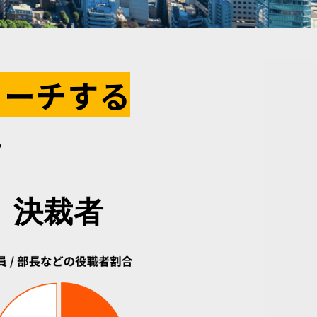
リーチする
。
決裁者