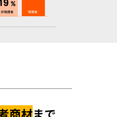
者商材
まで