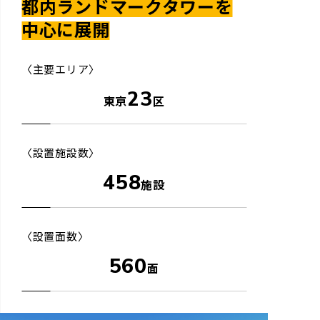
都内ランドマークタワーを
中心に展開
〈主要エリア〉
23
東京
区
〈設置施設数〉
458
施設
〈設置面数〉
560
面