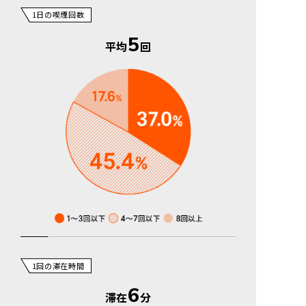
1日の喫煙回数
5
平均
回
1回の滞在時間
6
滞在
分