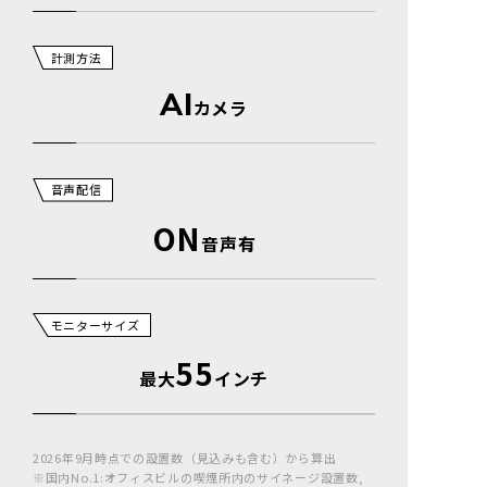
計測方法
AI
カメラ
音声配信
ON
音声有
モニターサイズ
55
最大
インチ
2026年9月時点での設置数（見込みも含む）から算出
※国内No.1:オフィスビルの喫煙所内のサイネージ設置数,